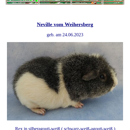
Neville vom Weihersberg
geb. am 24.06.2023
Rex in silberagouti-weiß ( schwarz-weiß-agouti-weiß )