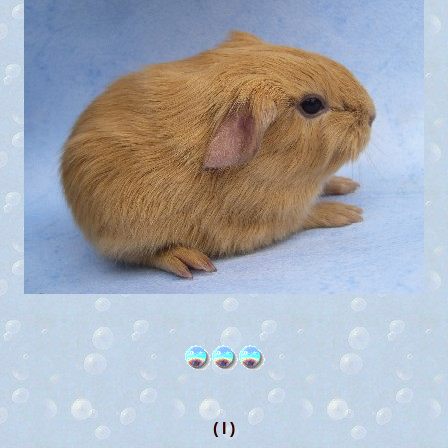
( I )