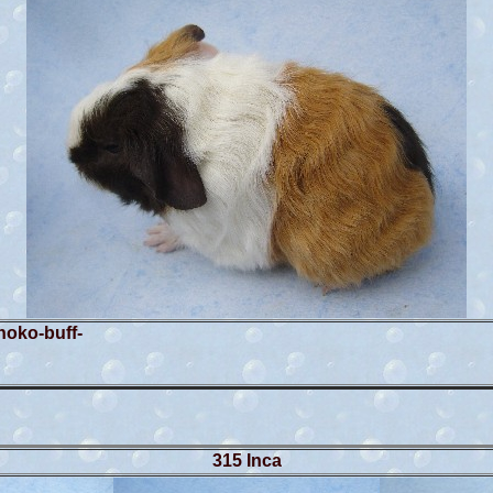
oko-buff-
wei
315 Inca