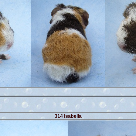
in schoko-buff-wei
314 Isabella